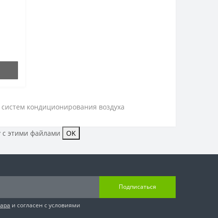
я систем кондиционирования воздуха
у с этими файлами
OK
Подписаться
вара
и согласен с условиями