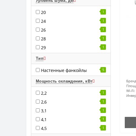
Уровень шума, дБ
20
1
24
1
26
1
28
1
29
1
Тип
Настенные фанкойлы
5
Бренд
Мощность охлаждения, кВт
Площ
Wi-Fi:
2,2
1
Инвер
2,6
1
3,1
1
4,1
1
4,5
1