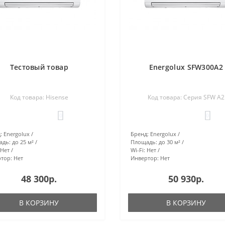
Тестовый товар
Energolux SFW300A2
Код товара: Hisense
Код товара: Cерия SFW А2
0
0
:
Energolux
Бренд:
Energolux
адь:
до 25 м²
Площадь:
до 30 м²
Нет
Wi-Fi:
Нет
тор:
Нет
Инвертор:
Нет
48 300р.
50 930р.
В КОРЗИНУ
В КОРЗИНУ