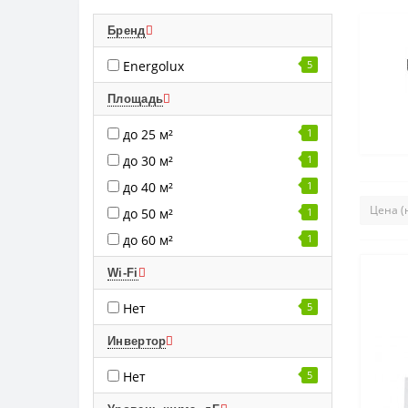
Бренд
Energolux
5
Площадь
до 25 м²
1
до 30 м²
1
до 40 м²
1
до 50 м²
1
до 60 м²
1
Wi-Fi
Нет
5
Инвертор
Нет
5