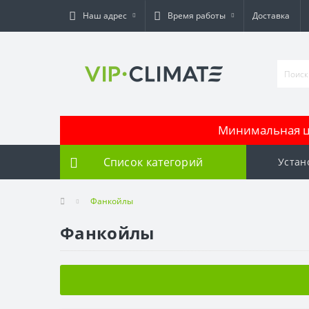
Наш адрес
Время работы
Доставка
Минимальная це
Список категорий
Устан
Фанкойлы
Фанкойлы