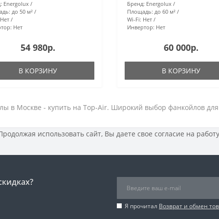
:
Energolux
Бренд:
Energolux
адь:
до 50 м²
Площадь:
до 60 м²
Нет
Wi-Fi:
Нет
тор:
Нет
Инвертор:
Нет
54 980р.
60 000р.
В КОРЗИНУ
В КОРЗИНУ
лы в Москве - купить на Top-Air. Широкий выбор фанкойлов дл
 Продолжая использовать сайт, Вы даете свое
согласие на работ
скидках?
Я прочитал
Возврат и обмен то