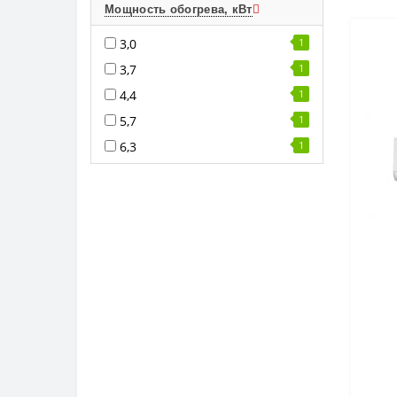
Мощность обогрева, кВт
3,0
1
3,7
1
4,4
1
5,7
1
6,3
1