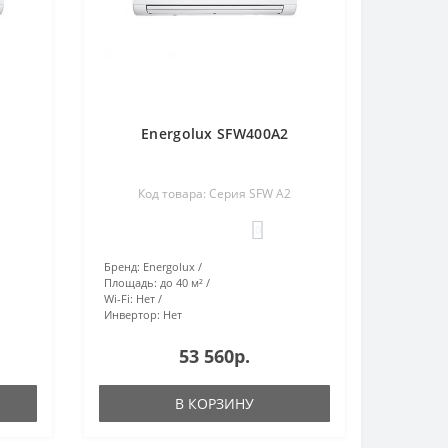
Energolux SFW400A2
Код товара: Cерия SFW А2
0
Бренд:
Energolux
Площадь:
до 40 м²
Wi-Fi:
Нет
Инвертор:
Нет
53 560р.
В КОРЗИНУ