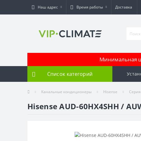
Наш адрес
Время работы
Доставка
Минимальная це
Список категорий
Устан
Канальные кондиционеры
Hisense
Серия
Hisense AUD-60HX4SHH / AU