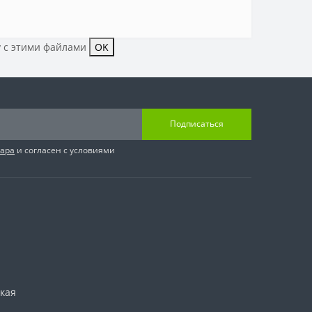
у с этими файлами
OK
Подписаться
вара
и согласен с условиями
ская