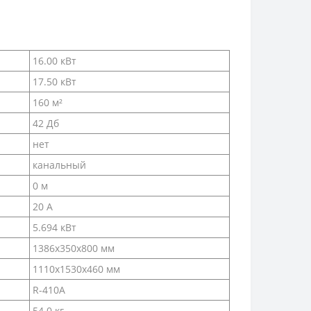
16.00 кВт
17.50 кВт
160 м²
42 Дб
нет
канальный
0 м
20 А
5.694 кВт
1386х350х800 мм
1110х1530х460 мм
R-410A
54.0 кг