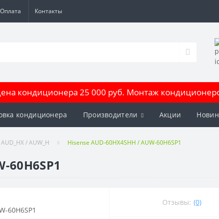
Оплата
Контакты
на кондиционера 25 000 руб. Монтаж кондиционеров
овка кондиционера
Производители
Акции
Новин
 AUD_HX / AUW_H
Hisense AUD-60HX4SHH / AUW-60H6SP1
W-60H6SP1
Отзывы:
(0)