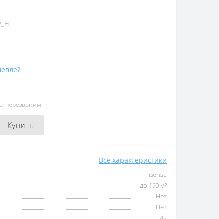
W_H
евле?
мы перезвоним
Купить
Все характеристики
Hisense
до 160 м²
Нет
Нет
42