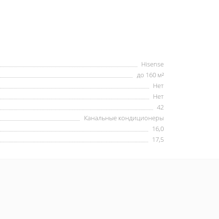
Hisense
до 160 м²
Нет
Нет
42
Канальные кондиционеры
16,0
17,5