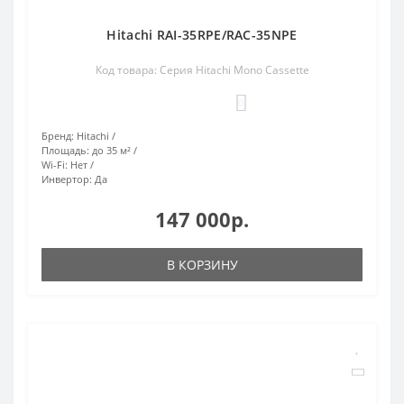
Hitachi RAI-35RPE/RAC-35NPE
Код товара: Серия Hitachi Mono Cassette
0
Бренд:
Hitachi
Площадь:
до 35 м²
Wi-Fi:
Нет
Инвертор:
Да
147 000р.
В КОРЗИНУ