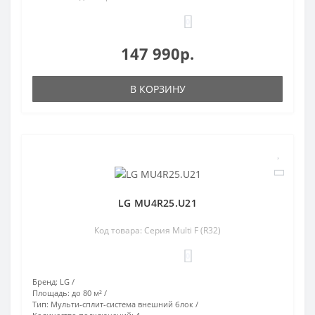
0
147 990р.
В КОРЗИНУ
LG MU4R25.U21
Код товара: Серия Multi F (R32)
0
Бренд:
LG
Площадь:
до 80 м²
Тип:
Мульти-сплит-система внешний блок