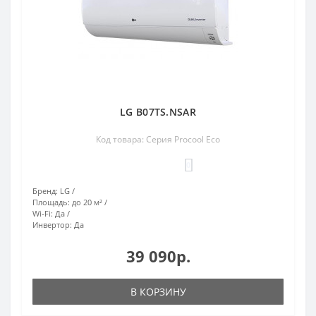
LG B07TS.NSAR
Код товара: Серия Procool Eco
0
Бренд:
LG
Площадь:
до 20 м²
Wi-Fi:
Да
Инвертор:
Да
39 090р.
В КОРЗИНУ