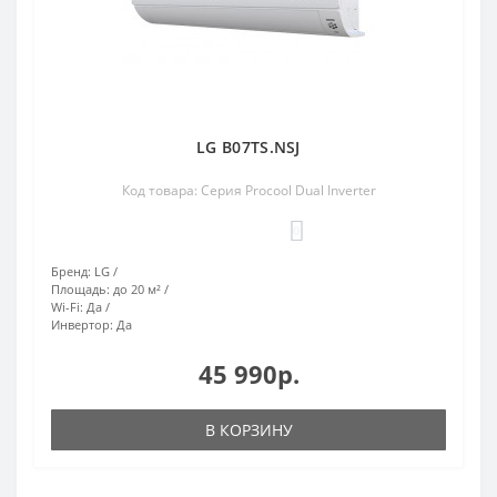
LG B07TS.NSJ
Код товара: Серия Procool Dual Inverter
0
Бренд:
LG
Площадь:
до 20 м²
Wi-Fi:
Да
Инвертор:
Да
45 990р.
В КОРЗИНУ