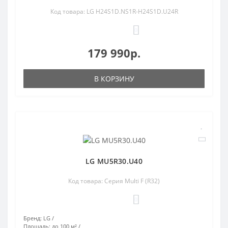
Код товара: LG H24S1D.NS1R-H24S1D.U24R
0
179 990р.
В КОРЗИНУ
LG MU5R30.U40
Код товара: Серия Multi F (R32)
0
Бренд:
LG
Площадь:
до 100 м²