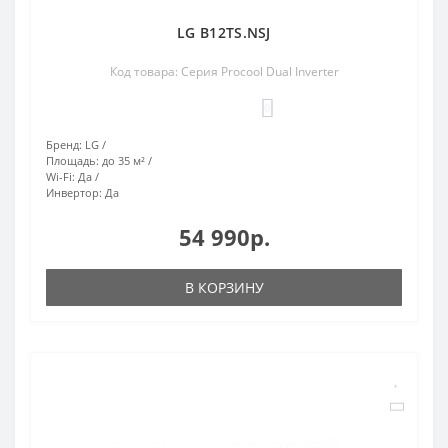
LG B12TS.NSJ
Код товара: Серия Procool Dual Inverter
0
Бренд:
LG
Площадь:
до 35 м²
Wi-Fi:
Да
Инвертор:
Да
54 990р.
В КОРЗИНУ