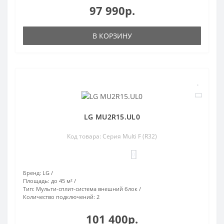
97 990р.
В КОРЗИНУ
LG MU2R15.UL0
Код товара: Серия Multi F (R32)
0
Бренд:
LG
Площадь:
до 45 м²
Тип:
Мульти-сплит-система внешний блок
Количество подключений:
2
101 400р.