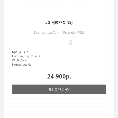
LG MJ07PC.NSJ
Код товара: Серия Promulti (R32)
0
Бренд:
LG
Площадь:
до 20 м²
Wi-Fi:
Да
Инвертор:
Нет
24 900р.
В КОРЗИНУ