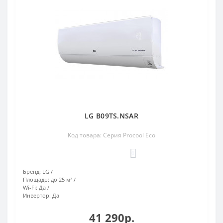
LG B09TS.NSAR
Код товара: Серия Procool Eco
0
Бренд:
LG
Площадь:
до 25 м²
Wi-Fi:
Да
Инвертор:
Да
41 290р.