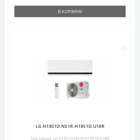
В КОРЗИНУ
LG H18S1D.NS1R-H18S1D.U18R
Код товара: LG H18S1D.NS1R-H18S1D.U18R