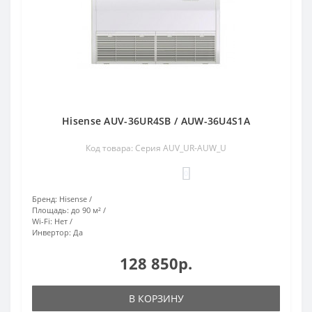
Hisense AUV-36UR4SB / AUW-36U4S1A
Код товара: Серия AUV_UR-AUW_U
0
Бренд:
Hisense
Площадь:
до 90 м²
Wi-Fi:
Нет
Инвертор:
Да
128 850р.
В КОРЗИНУ