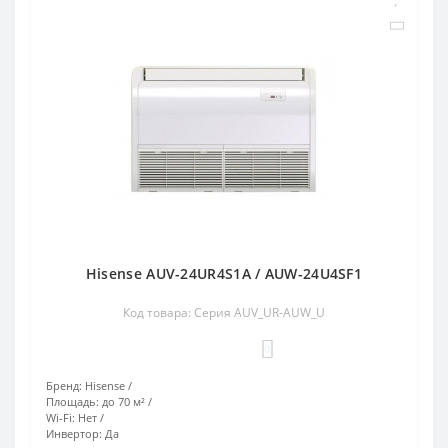
Hisense AUV-24UR4S1A / AUW-24U4SF1
Код товара: Серия AUV_UR-AUW_U
0
Бренд:
Hisense
Площадь:
до 70 м²
Wi-Fi:
Нет
Инвертор:
Да