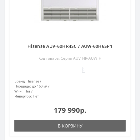
Hisense AUV-60HR4SC / AUW-60H6SP1
Код товара: Серия AUV_HR-AUW_H
0
Бренд:
Hisense
Площадь:
до 160 м²
Wi-Fi:
Нет
Инвертор:
Нет
179 990р.
В КОРЗИНУ