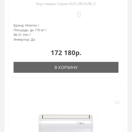
Код товара: Серия AUV_UR-AUW_U
0
Бренд:
Hisense
Площадь:
до 170 м²
Wi-Fi:
Нет
Инвертор:
Да
172 180р.
В КОРЗИНУ