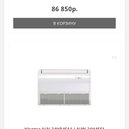
86 850р.
В КОРЗИНУ
Hisense AUV-24HR4SA1 / AUW-24H4SF1