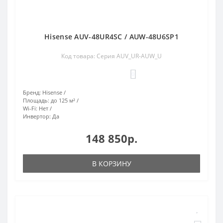
Hisense AUV-48UR4SC / AUW-48U6SP1
Код товара: Серия AUV_UR-AUW_U
0
Бренд:
Hisense
Площадь:
до 125 м²
Wi-Fi:
Нет
Инвертор:
Да
148 850р.
В КОРЗИНУ