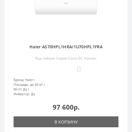
Haier AS70HPL1HRA/1U70HPL1FRA
Код товара: Серия Coral DC Inverter
0
Бренд:
Haier
Площадь:
до 60 м²
Wi-Fi:
Да
Инвертор:
Да
97 600р.
В КОРЗИНУ