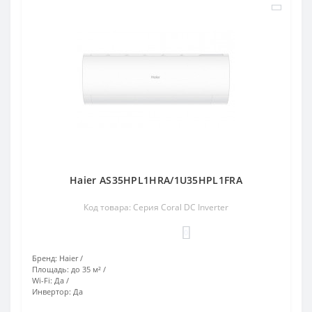
Haier AS35HPL1HRA/1U35HPL1FRA
Код товара: Серия Coral DC Inverter
0
Бренд:
Haier
Площадь:
до 35 м²
Wi-Fi:
Да
Инвертор:
Да