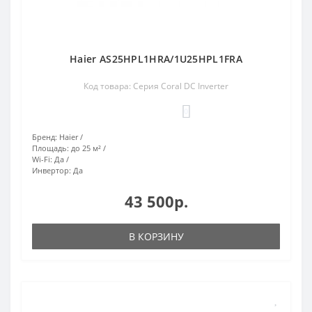
Haier AS25HPL1HRA/1U25HPL1FRA
Код товара: Серия Coral DC Inverter
0
Бренд:
Haier
Площадь:
до 25 м²
Wi-Fi:
Да
Инвертор:
Да
43 500р.
В КОРЗИНУ