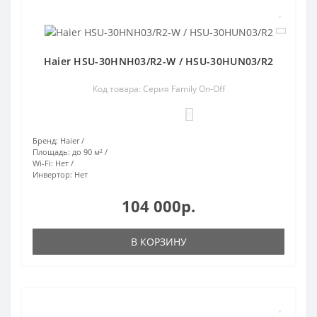
Haier HSU-30HNH03/R2-W / HSU-30HUN03/R2
Код товара: Серия Family On-Off
0
Бренд:
Haier
Площадь:
до 90 м²
Wi-Fi:
Нет
Инвертор:
Нет
104 000р.
В КОРЗИНУ