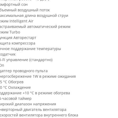
омфортный сон
бъемный воздушный поток
аксимальная длина воздушной струи
жим Intelligent Air
астраиваемый автоматический режим
ежим Turbo
ункция Авторестарт
ащита компрессора
очное поддержание температуры
кодатчик
i-Fi управление (стандартно)
On
даптер проводного пульта
нергосбережение 1W в режиме ожидания
25 °C Обогрев
10 °C Охлаждение
оддержание +10 °С в режиме обогрева
4-часовой таймер
ирокий диапазон напряжения
нверторный двигатель вентилятора
 скоростей вентилятора внутреннего блока