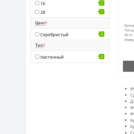
16
1
28
1
Цвет
Бренд
Площ
Серебристый
3
Wi-Fi:
Инвер
Тип
Настенный
3
Ф
С
Д
Ф
Ф
A
A
С