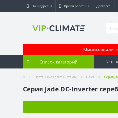
Наш адрес
Время работы
Доставка
Минимальная це
Список категорий
Устан
Настенные сплит-системы
Haier
Серия Ja
Серия Jade DC-Inverter сер