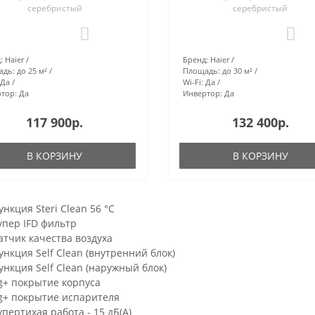
серебристый
серебристый
0
0
:
Haier
Бренд:
Haier
адь:
до 25 м²
Площадь:
до 30 м²
Да
Wi-Fi:
Да
тор:
Да
Инвертор:
Да
117 900р.
132 400р.
В КОРЗИНУ
В КОРЗИНУ
ункция Steri Clean 56 °C
упер IFD фильтр
атчик качества воздуха
ункция Self Clean (внутренний блок)
ункция Self Clean (наружный блок)
g+ покрытие корпуса
g+ покрытие испарителя
упертихая работа - 15 дБ(А)