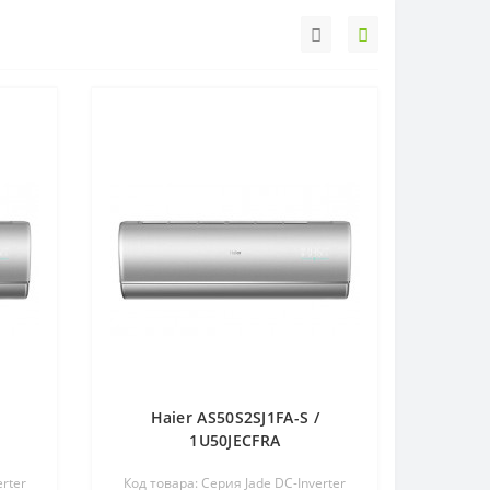
Haier AS50S2SJ1FA-S /
1U50JECFRA
rter
Код товара: Серия Jade DC-Inverter