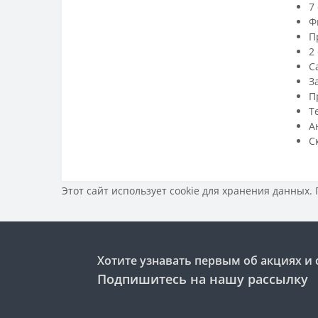
7
Ф
П
2
С
З
П
Т
А
С
Этот сайт использует cookie для хранения данных.
Хотите узнавать первым об акциях и 
Подпишитесь на нашу рассылку