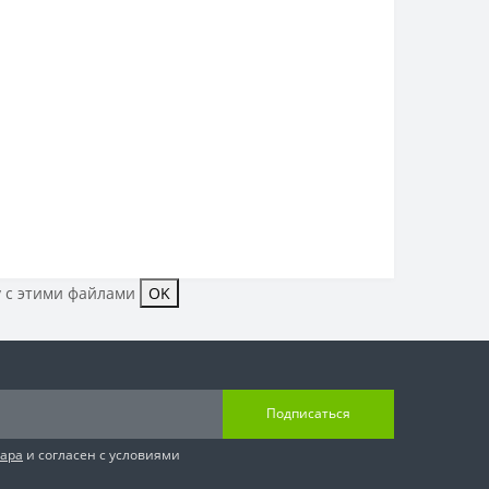
у с этими файлами
OK
Подписаться
вара
и согласен с условиями