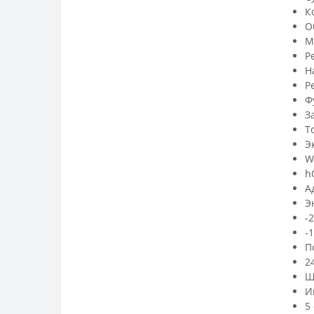
К
О
М
Ре
Н
Р
Ф
З
Т
Э
W
h
А
Э
-
-
П
2
Ш
И
5