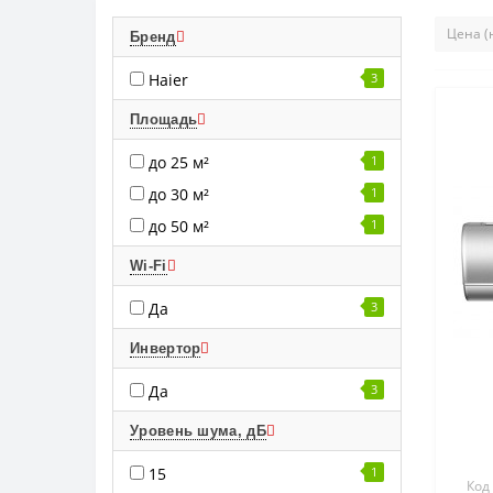
Бренд
Haier
3
Площадь
до 25 м²
1
до 30 м²
1
до 50 м²
1
Wi-Fi
Да
3
Инвертор
Да
3
Уровень шума, дБ
15
1
Код