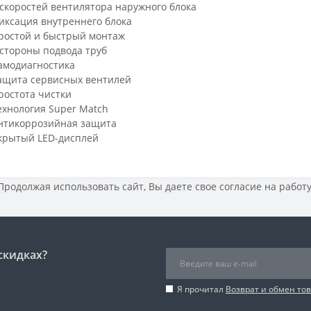
 скоростей вентилятора наружного блока
иксация внутреннего блока
ростой и быстрый монтаж
 стороны подвода труб
амодиагностика
ащита сервисных вентилей
ростота чистки
ехнология Super Match
нтикоррозийная защита
крытый LED-дисплей
 Продолжая использовать сайт, Вы даете свое
согласие на работ
скидках?
Я прочитал
Возврат и обмен то