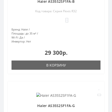
Haier AS35S2SF1FA-B
Код товара: Серия Flexis R32
0
Бренд:
Haier
Площадь:
до 35 м²
Wi-Fi:
Да
Инвертор:
Нет
29 300р.
В КОРЗИНУ
Haier AS35S2SF1FA-G