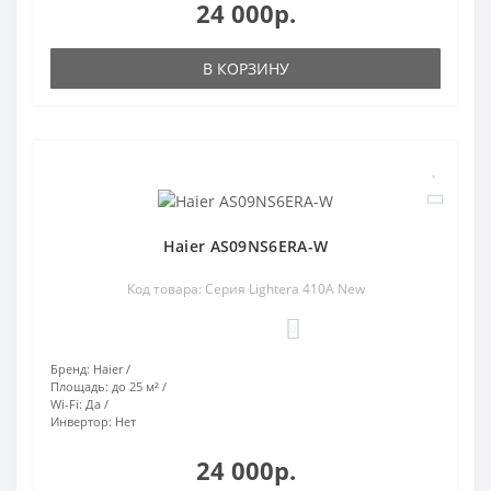
24 000р.
В КОРЗИНУ
Haier AS09NS6ERA-W
Код товара: Серия Lightera 410A New
0
Бренд:
Haier
Площадь:
до 25 м²
Wi-Fi:
Да
Инвертор:
Нет
24 000р.