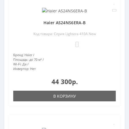
Haier AS24NS6ERA-B
Код товара: Серия Lightera 410A New
0
Бренд:
Haier
Площадь:
до 70 м²
Wi-Fi:
Да
Инвертор:
Нет
44 300р.
В КОРЗИНУ