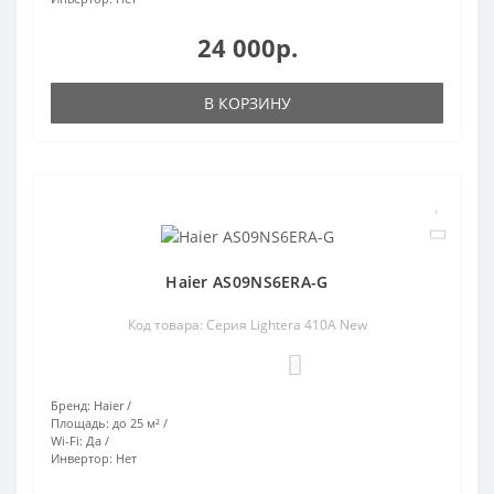
24 000р.
В КОРЗИНУ
Haier AS09NS6ERA-G
Код товара: Серия Lightera 410A New
0
Бренд:
Haier
Площадь:
до 25 м²
Wi-Fi:
Да
Инвертор:
Нет