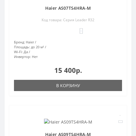
Haier AS07TS4HRA-M
Код товара: Серия Leader R32
0
Бренд:
Haier
Площадь:
до 20 м²
Wi-Fi:
Да
Инвертор:
Нет
15 400р.
В КОРЗИНУ
Haier AS09TS4HRA-M