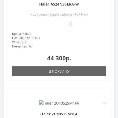
Haier AS24NS6ERA-W
Код товара: Серия Lightera 410A New
0
Бренд:
Haier
Площадь:
до 70 м²
Wi-Fi:
Да
Инвертор:
Нет
44 300р.
В КОРЗИНУ
Haier 2U40S2SM1FA