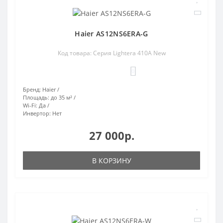
Haier AS12NS6ERA-G
Код товара: Серия Lightera 410A New
0
Бренд:
Haier
Площадь:
до 35 м²
Wi-Fi:
Да
Инвертор:
Нет
27 000р.
В КОРЗИНУ