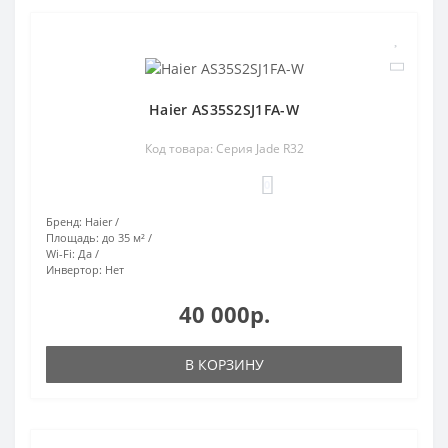
Haier AS35S2SJ1FA-W
Код товара: Серия Jade R32
0
Бренд:
Haier
Площадь:
до 35 м²
Wi-Fi:
Да
Инвертор:
Нет
40 000р.
В КОРЗИНУ