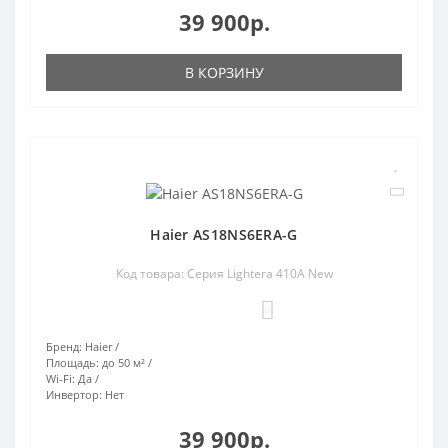
39 900р.
В КОРЗИНУ
Haier AS18NS6ERA-G
Код товара: Серия Lightera 410A New
0
Бренд:
Haier
Площадь:
до 50 м²
Wi-Fi:
Да
Инвертор:
Нет
39 900р.