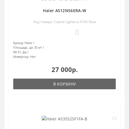
Haier AS12NS6ERA-W
Код товара: Серия Lightera 410A New
0
Бренд:
Haier
Площадь:
до 35 м²
Wi-Fi:
Да
Инвертор:
Нет
27 000р.
В КОРЗИНУ