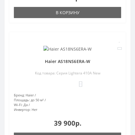
В КОРЗИНУ
Haier AS18NS6ERA-W
Код товара: Серия Lightera 410A New
0
Бренд:
Haier
Площадь:
до 50 м²
Wi-Fi:
Да
Инвертор:
Нет
39 900р.