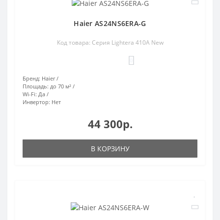
Haier AS24NS6ERA-G
Код товара: Серия Lightera 410A New
0
Бренд:
Haier
Площадь:
до 70 м²
Wi-Fi:
Да
Инвертор:
Нет
44 300р.
В КОРЗИНУ