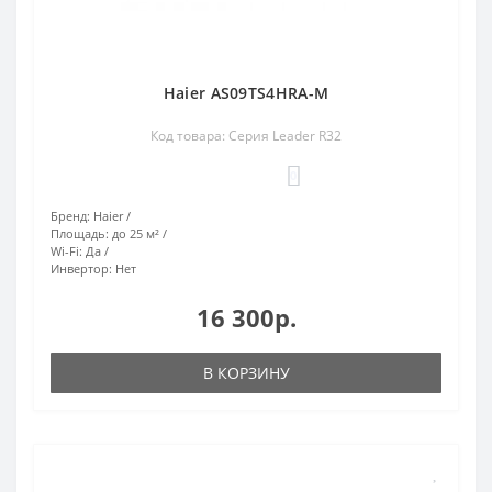
Haier AS09TS4HRA-M
Код товара: Серия Leader R32
0
Бренд:
Haier
Площадь:
до 25 м²
Wi-Fi:
Да
Инвертор:
Нет
16 300р.
В КОРЗИНУ