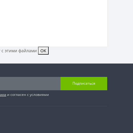
у с этими файлами
OK
Подписаться
вара
и согласен с условиями