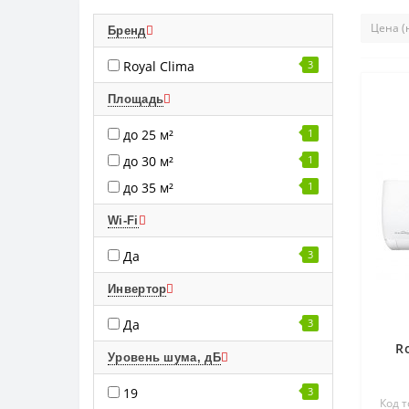
Бренд
Royal Clima
3
Площадь
до 25 м²
1
до 30 м²
1
до 35 м²
1
Wi-Fi
Да
3
Инвертор
Да
3
R
Уровень шума, дБ
19
3
Код т