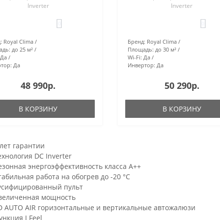
Inverter
Inverter
0
0
:
Royal Clima
Бренд:
Royal Clima
адь:
до 25 м²
Площадь:
до 30 м²
Да
Wi-Fi:
Да
тор:
Да
Инвертор:
Да
48 990р.
50 290р.
В КОРЗИНУ
В КОРЗИНУ
 лет гарантии
ехнология DC Inverter
езонная энергоэффективность класса А++
табильная работа на обогрев до -20 °С
усифицированный пульт
величенная мощность
D AUTO AIR горизонтальные и вертикальные автожалюзи
ункция I Feel