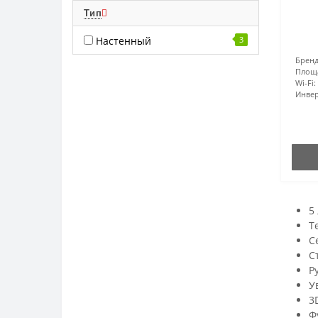
Тип
Настенный
3
Бренд
Площ
Wi-Fi:
Инвер
5
Т
С
С
Р
У
3
Ф