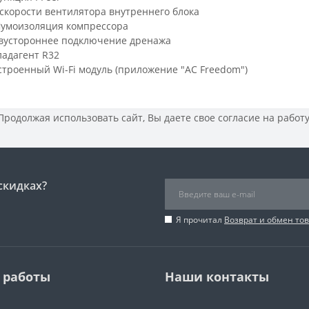
 скорости вентилятора внутреннего блока
умоизоляция компрессора
вустороннее подключение дренажа
ладагент R32
строенный Wi-Fi модуль (приложение "AC Freedom")
 Продолжая использовать сайт, Вы даете свое
согласие на работ
скидках?
Я прочитал
Возврат и обмен то
 работы
Наши контакты