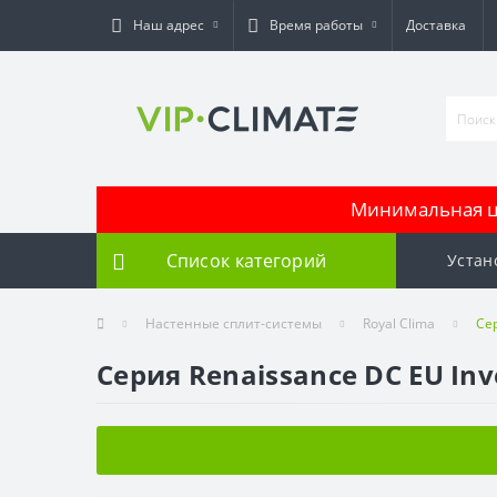
Наш адрес
Время работы
Доставка
Минимальная це
Список категорий
Устан
Настенные сплит-системы
Royal Clima
Сер
Серия Renaissance DC EU Inv