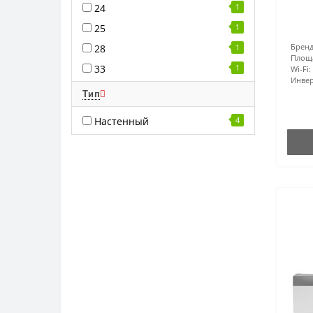
24
1
25
1
Бренд
28
1
Площ
33
1
Wi-Fi:
Инвер
Тип
Настенный
4