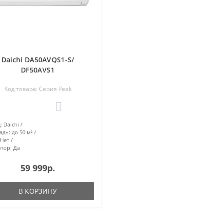
Daichi DA50AVQS1-S/
DF50AVS1
Код товара: Серия Peak
0
:
Daichi
адь:
до 50 м²
Нет
тор:
Да
59 999р.
В КОРЗИНУ