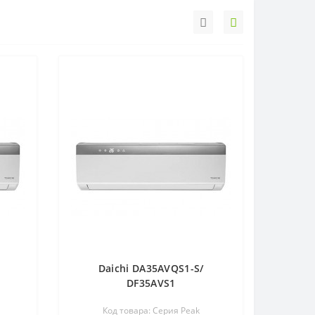
Daichi DA35AVQS1-S/
DF35AVS1
Код товара: Серия Peak