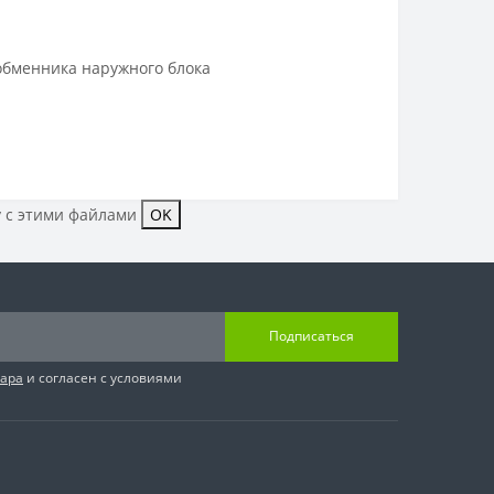
обменника наружного блока
у с этими файлами
OK
Подписаться
вара
и согласен с условиями