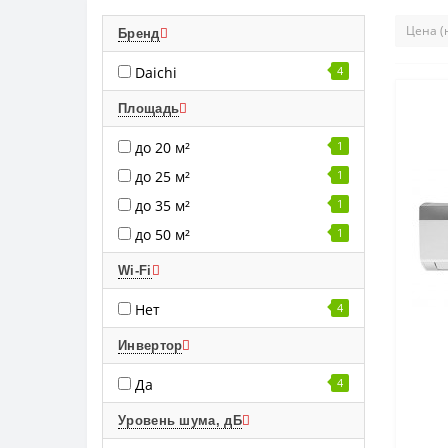
Бренд
Daichi
4
Площадь
до 20 м²
1
до 25 м²
1
до 35 м²
1
до 50 м²
1
Wi-Fi
Нет
4
Инвертор
Да
4
Уровень шума, дБ