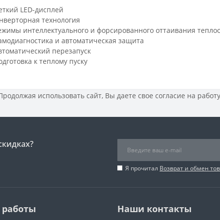
еткий LED-дисплей
нверторная технология
ежимы интеллектуального и форсированного оттаивания тепло
амодиагностика и автоматическая защита
втоматический перезапуск
одготовка к теплому пуску
 Продолжая использовать сайт, Вы даете свое
согласие на работ
скидках?
Я прочитал
Возврат и обмен то
 работы
Наши контакты