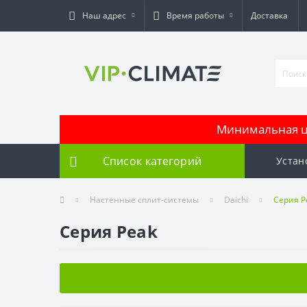
Наш адрес
Время работы
Доставка
Минимальная це
Список категорий
Устан
Настенные сплит-системы
Daichi
Серия P
Серия Peak