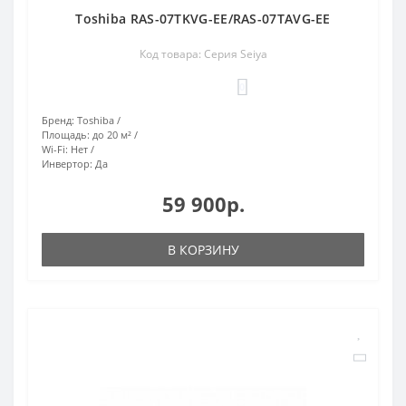
Toshiba RAS-07TKVG-EE/RAS-07TAVG-EE
Код товара: Серия Seiya
0
Бренд:
Toshiba
Площадь:
до 20 м²
Wi-Fi:
Нет
Инвертор:
Да
59 900р.
В КОРЗИНУ