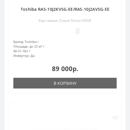
Toshiba RAS-10J2KVSG-EE/RAS-10J2AVSG-EE
Код товара: Серия Shorai EDGE
0
Бренд:
Toshiba
Площадь:
до 25 м²
Wi-Fi:
Нет
Инвертор:
Да
89 000р.
В КОРЗИНУ