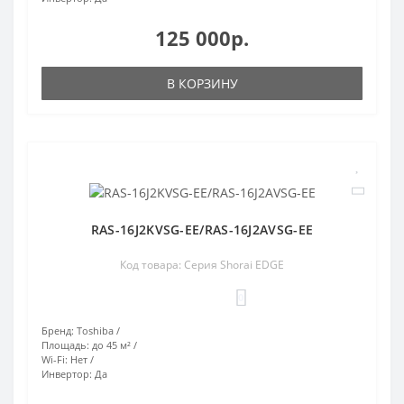
125 000р.
В КОРЗИНУ
RAS-16J2KVSG-EE/RAS-16J2AVSG-EE
Код товара: Серия Shorai EDGE
0
Бренд:
Toshiba
Площадь:
до 45 м²
Wi-Fi:
Нет
Инвертор:
Да