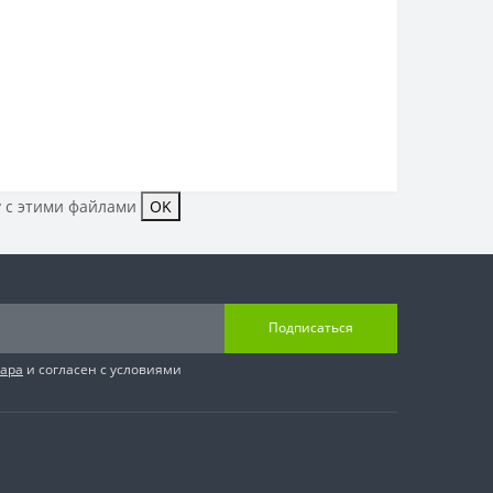
у с этими файлами
OK
Подписаться
вара
и согласен с условиями