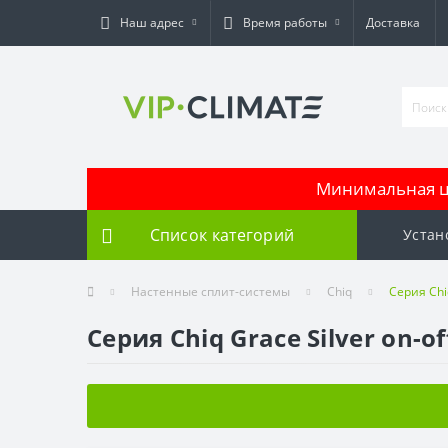
Наш адрес
Время работы
Доставка
Минимальная це
Список категорий
Устан
Настенные сплит-системы
Chiq
Серия Chiq
Серия Chiq Grace Silver on-of