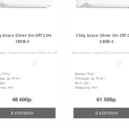
q Grace Silver On-Off CSH-
Chiq Grace Silver On-Off 
18DB-S
24DB-S
ара: Серия Chiq Grace Silver on-off
Код товара: Серия Chiq Grace Silve
0
0
:
Chiq
Бренд:
Chiq
адь:
до 50 м²
Площадь:
до 70 м²
Да
Wi-Fi:
Да
тор:
Нет
Инвертор:
Нет
48 600р.
61 500р.
В КОРЗИНУ
В КОРЗИНУ