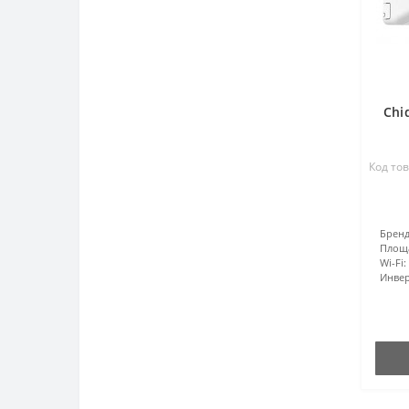
Chi
Код тов
Бренд
Площ
Wi-Fi:
Инвер