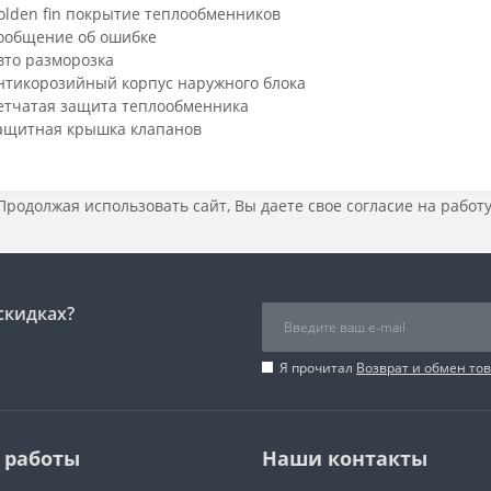
olden fin покрытие теплообменников
ообщение об ошибке
вто разморозка
нтикорозийный корпус наружнoго блока
етчатая защита теплообменника
ащитная крышка клапанов
 Продолжая использовать сайт, Вы даете свое
согласие на работ
скидках?
Я прочитал
Возврат и обмен то
 работы
Наши контакты