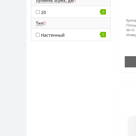
Уровень шума, дБ
20
5
Бренд
Тип
Площ
Wi-Fi:
Настенный
5
Инвер