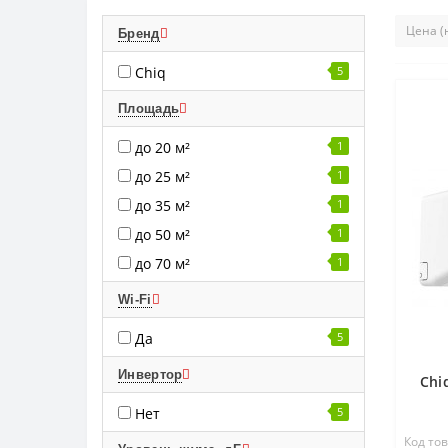
Бренд
Chiq
5
Площадь
до 20 м²
1
до 25 м²
1
до 35 м²
1
до 50 м²
1
до 70 м²
1
Wi-Fi
Да
5
Инвертор
Chi
Нет
5
Код тов