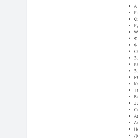
A
Р
О
Р
W
Ф
Ф
С
З
К
З
Р
К
Т
Б
3
С
А
А
Н
Д