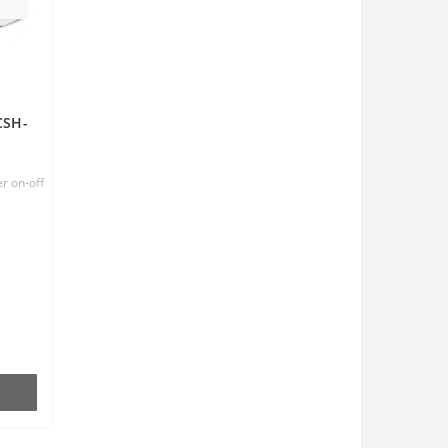
CSH-
r on-off