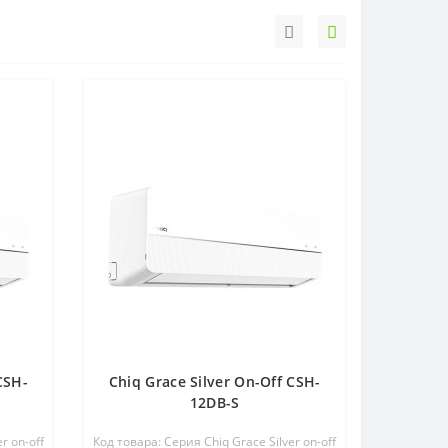
CSH-
Chiq Grace Silver On-Off CSH-
12DB-S
r on-off
Код товара: Серия Chiq Grace Silver on-off