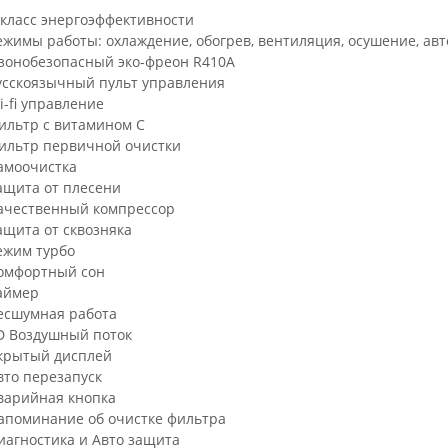
 класс энергоэффективности
ежимы работы: охлаждение, обогрев, вентиляция, осушение, ав
зонобезопасный эко-фреон R410A
усскоязычный пульт управления
i-fi управление
ильтр с витамином С
ильтр первичной очистки
амоочистка
ащита от плесени
ачественный компрессор
ащита от сквозняка
ежим турбо
омфортный сон
аймер
есшумная работа
D Воздушный поток
крытый дисплей
вто перезапуск
варийная кнопка
апоминание об очистке фильтра
иагностика и Авто защита