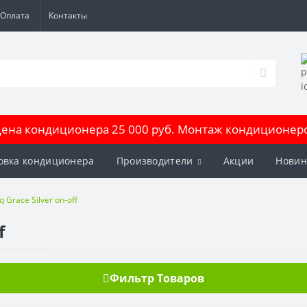
Оплата
Контакты
на кондиционера 25 000 руб. Монтаж кондиционеров
овка кондиционера
Производители
Акции
Новин
 Grace Silver on-off
f
Фильтр Товаров