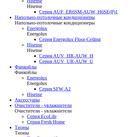
Hisense
Hisense
Серия AUF_ER6SM-AUW_H6SE(P)1
Напольно-потолочные кондиционеры
Напольно-потолочные кондиционеры
Energolux
Energolux
Серия Energolux Floor-Ceiling
Hisense
Hisense
Серия AUV_HR-AUW_H
Серия AUV_UR-AUW_U
Фанкойлы
Фанкойлы
Energolux
Energolux
Cерия SFW А2
Hisense
Аксессуары
Очистители - увлажнители
Очистители - увлажнители
Серия EcoLife
Серия Fresh Home
Тионы
Тионы