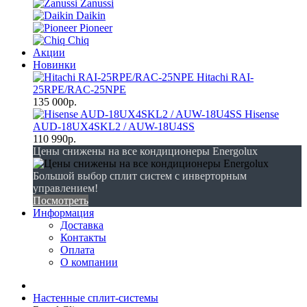
Zanussi
Daikin
Pioneer
Chiq
Акции
Новинки
Hitachi RAI-
25RPE/RAC-25NPE
135 000р.
Hisense
AUD-18UX4SKL2 / AUW-18U4SS
110 990р.
Цены снижены на все кондиционеры Energolux
Большой выбор сплит систем с инверторным
управлением!
Посмотреть
Информация
Доставка
Контакты
Оплата
О компании
Настенные сплит-системы