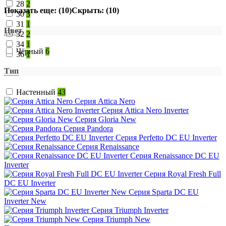
28
2
Показать еще: (10)
Скрыть: (10)
30
3
31
1
Цвет
32
2
34
1
Чёрный
6
36
1
Тип
Настенный
43
Серия Attica Nero
Серия Attica Nero Inverter
Серия Gloria New
Серия Pandora
Серия Perfetto DC EU Inverter
Серия Renaissance
Серия Renaissance DC EU
Inverter
Серия Royal Fresh Full
DC EU Inverter
Серия Sparta DC EU
Inverter New
Серия Triumph Inverter
Серия Triumph New