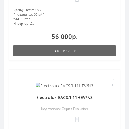
Бренд:
Electrolux
Площадь:
до 35 м²
Wi-Fi:
Нет
Инвертор:
Да
56 000р.
В КОРЗИНУ
Electrolux EACS/I-11HEV/N3
Код товара: Серия Evolution
0