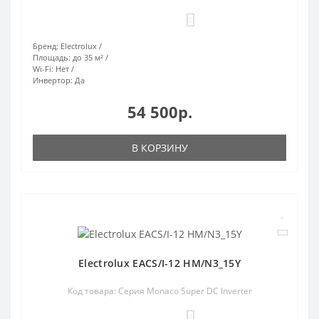
0
Бренд:
Electrolux
Площадь:
до 35 м²
Wi-Fi:
Нет
Инвертор:
Да
54 500р.
В КОРЗИНУ
Electrolux EACS/I-12 HM/N3_15Y
Код товара: Серия Monaco Super DC Inverter
0