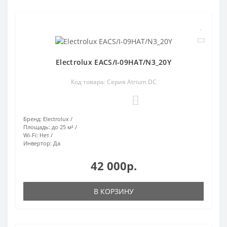
Electrolux EACS/I-09HAT/N3_20Y
Код товара: Серия Atrium DC
0
Бренд:
Electrolux
Площадь:
до 25 м²
Wi-Fi:
Нет
Инвертор:
Да
42 000р.
В КОРЗИНУ