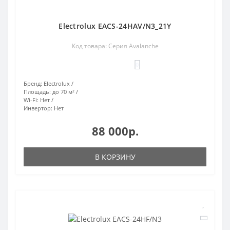
Electrolux EACS-24HAV/N3_21Y
Код товара: Серия Avalanche
0
Бренд:
Electrolux
Площадь:
до 70 м²
Wi-Fi:
Нет
Инвертор:
Нет
88 000р.
В КОРЗИНУ