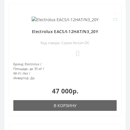
Electrolux EACS/I-12HAT/N3_20Y
Код товара: Серия Atrium DC
0
Бренд:
Electrolux
Площадь:
до 35 м²
Wi-Fi:
Нет
Инвертор:
Да
47 000р.
В КОРЗИНУ