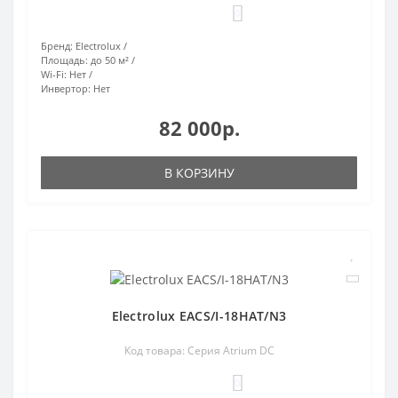
0
Бренд:
Electrolux
Площадь:
до 50 м²
Wi-Fi:
Нет
Инвертор:
Нет
82 000р.
В КОРЗИНУ
Electrolux EACS/I-18HAT/N3
Код товара: Серия Atrium DC
0