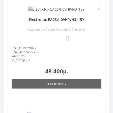
Electrolux EACS/I-09HP/N3_15Y
Код товара: Серия Portofino DC Inverter
0
Бренд:
Electrolux
Площадь:
до 25 м²
Wi-Fi:
Нет
Инвертор:
Да
48 400р.
В КОРЗИНУ