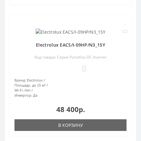
Electrolux EACS/I-09HP/N3_15Y
Код товара: Серия Portofino DC Inverter
0
Бренд:
Electrolux
Площадь:
до 25 м²
Wi-Fi:
Нет
Инвертор:
Да
48 400р.
В КОРЗИНУ