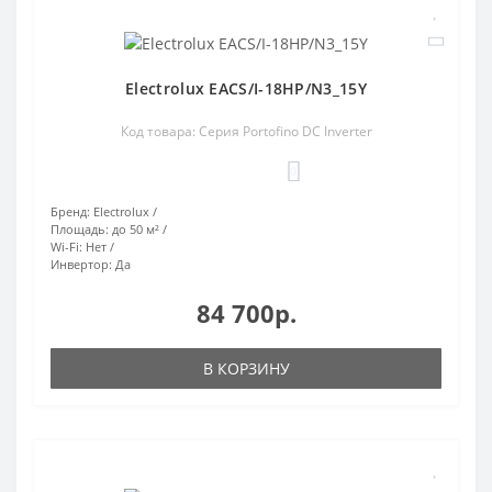
Electrolux EACS/I-18HP/N3_15Y
Код товара: Серия Portofino DC Inverter
0
Бренд:
Electrolux
Площадь:
до 50 м²
Wi-Fi:
Нет
Инвертор:
Да
84 700р.
В КОРЗИНУ