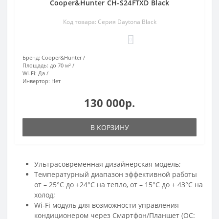
Cooper&Hunter CH-S24FTXD Black
Код товара: Серия Daytona Black
0
Бренд:
Cooper&Hunter
Площадь:
до 70 м²
Wi-Fi:
Да
Инвертор:
Нет
130 000р.
В КОРЗИНУ
Ультрасовременная дизайнерская модель;
Температурный диапазон эффективной работы
от – 25°С до +24°С на тепло, от – 15°С до + 43°С на
холод;
Wi-Fi модуль для возможности управления
кондиционером через Смартфон/Планшет (ОС: