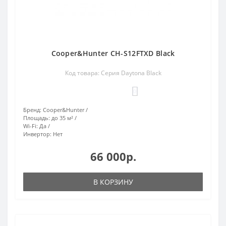
Cooper&Hunter CH-S12FTXD Black
Код товара: Серия Daytona Black
0
Бренд:
Cooper&Hunter
Площадь:
до 35 м²
Wi-Fi:
Да
Инвертор:
Нет
66 000р.
В КОРЗИНУ