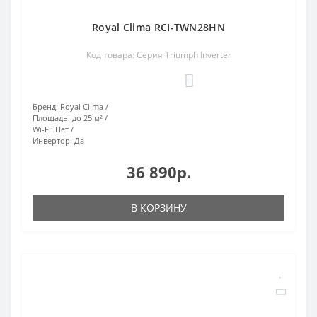
Royal Clima RCI-TWN28HN
Код товара: Серия Triumph Inverter
0
Бренд:
Royal Clima
Площадь:
до 25 м²
Wi-Fi:
Нет
Инвертор:
Да
36 890р.
В КОРЗИНУ