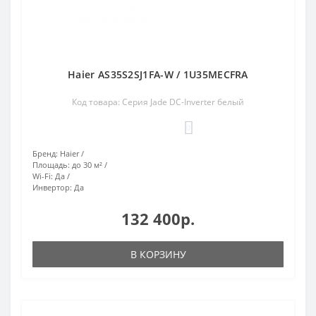
Haier AS35S2SJ1FA-W / 1U35MECFRA
Код товара: Серия Jade DC-Inverter белый
0
Бренд:
Haier
Площадь:
до 30 м²
Wi-Fi:
Да
Инвертор:
Да
132 400р.
В КОРЗИНУ