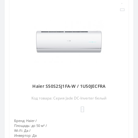
Haier S50S2SJ1FA-W / 1U50JECFRA
Код товара: Серия Jade DC-Inverter белый
0
Бренд:
Haier
Площадь:
до 50 м²
Wi-Fi:
Да
Инвертор:
Да