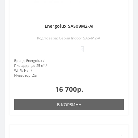
Energolux SAS09M2-AI
Код товара: Серия Indoor SAS-M2-AI
0
Бренд:
Energolux
Площадь:
до 25 м²
Wi-Fi:
Нет
Инвертор:
Да
16 700р.
В КОРЗИНУ