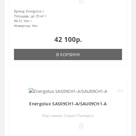
Бренд:
Energolux
Площадь:
до 35 м²
Wi-Fi:
Нет
Инвертор:
Нет
42 100р.
В КОРЗИНУ
Energolux SAS09CH1-A/SAU09CH1-A
Код товара: Серия Champery
0