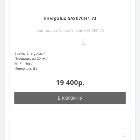
Energolux SAS07CH1-AI
Код товара: Серия Indoor SAS-CH1-AI
0
Бренд:
Energolux
Площадь:
до 20 м²
Wi-Fi:
Нет
Инвертор:
Да
19 400р.
В КОРЗИНУ