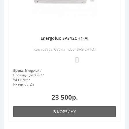
Energolux SAS12CH1-AI
Код товара: Серия Indoor SAS-CH1-AI
0
Бренд:
Energolux
Площадь:
до 35 м²
Wi-Fi:
Нет
Инвертор:
Да
23 500р.
В КОРЗИНУ