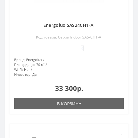
Energolux SAS24CH1-AI
Код товара: Серия Indoor SAS-CH1-AI
0
Бренд:
Energolux
Площадь:
до 70 м²
Wi-Fi:
Нет
Инвертор:
Да
33 300р.
В КОРЗИНУ