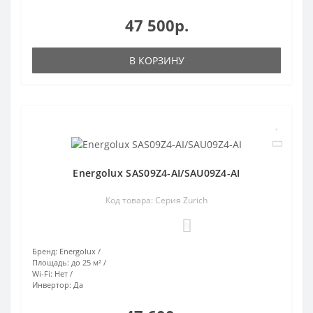
47 500р.
В КОРЗИНУ
Energolux SAS09Z4-AI/SAU09Z4-AI
Код товара: Серия Zurich
0
Бренд:
Energolux
Площадь:
до 25 м²
Wi-Fi:
Нет
Инвертор:
Да