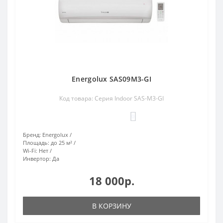
Energolux SAS09M3-GI
Код товара: Серия Indoor SAS-M3-GI
0
Бренд:
Energolux
Площадь:
до 25 м²
Wi-Fi:
Нет
Инвертор:
Да
18 000р.
В КОРЗИНУ