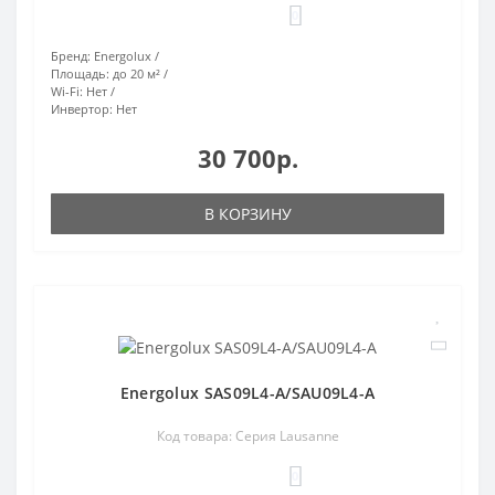
0
Бренд:
Energolux
Площадь:
до 20 м²
Wi-Fi:
Нет
Инвертор:
Нет
30 700р.
В КОРЗИНУ
Energolux SAS09L4-A/SAU09L4-A
Код товара: Серия Lausanne
0