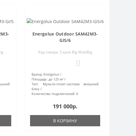
2M3-
Energolux Outdoor SAM42M3-
GIS/6
ig
Код товара: Серия Big MultiBig
0
Бренд:
Energolux
Площадь:
до 125 м²
ешний
Тип:
Мульти-сплит-система внешний
блок
Количество подключений:
6
191 000р.
В КОРЗИНУ