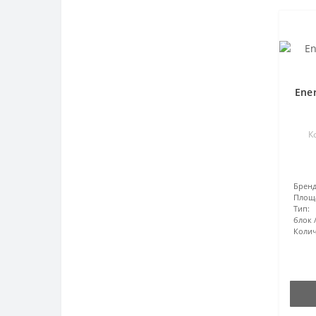
Ene
К
Бренд
Площ
Тип:
блок
Колич