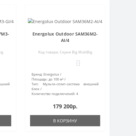
7M3-
Energolux Outdoor SAM36M2-
AI/4
ig
Код товара: Серия Big MultiBig
0
Бренд:
Energolux
Площадь:
до 100 м²
ешний
Тип:
Мульти-сплит-система внешний
блок
Количество подключений:
4
179 200р.
В КОРЗИНУ