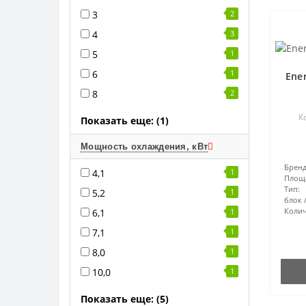
3
2
4
3
5
1
6
1
Ene
8
2
К
Показать еще: (1)
Мощность охлаждения, кВт
Бренд
4,1
1
Площ
Тип:
5,2
1
блок
Колич
6,1
1
7,1
1
8,0
1
10,0
1
Показать еще: (5)