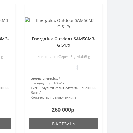
8M3-
Energolux Outdoor SAM56M3-
GIS1/9
ig
Код товара: Серия Big MultiBig
0
Бренд:
Energolux
Площадь:
до 160 м²
ешний
Тип:
Мульти-сплит-система внешний
блок
Количество подключений:
9
260 000р.
В КОРЗИНУ