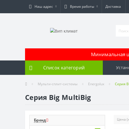
Наш адрес
Время работы
Доставка
Минимальная це
Список категорий
Устан
Мульти-сплит-системы
Energolux
Серия Bi
Серия Big MultiBig
Бренд