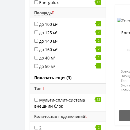
Energolux
13
Площадь
до 100 м²
2
Ene
до 125 м²
2
до 140 м²
2
до 160 м²
2
К
до 40 м²
1
до 50 м²
1
Бренд
Площ
Показать еще: (3)
Тип:
блок
Тип
Колич
Мульти-сплит-система
13
внешний блок
Количество подключений
2
2