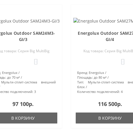
rgolux Outdoor SAM24M3-
Energolux Outdoor SAM2
GI/3
GI/4
од товара: Серия Big MultiBig
Код товара: Серия Big MultiB
0
0
:
Energolux
Бренд:
Energolux
адь:
до 70 м²
Площадь:
до 80 м²
Мульти-сплит-система внешний
Тип:
Мульти-сплит-система вн
блок
ество подключений:
3
Количество подключений:
4
97 100р.
116 500р.
В КОРЗИНУ
В КОРЗИНУ