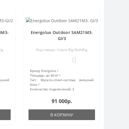
8M3-
Energolux Outdoor SAM21M3-
GI/3
ig
Код товара: Серия Big MultiBig
0
Бренд:
Energolux
Площадь:
до 60 м²
ешний
Тип:
Мульти-сплит-система внешний
блок
Количество подключений:
3
91 000р.
В КОРЗИНУ