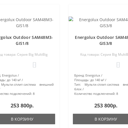
rgolux Outdoor SAM48M3-
Energolux Outdoor SAM4
GIS1/8
GIS3/8
од товара: Серия Big MultiBig
Код товара: Серия Big MultiB
0
0
:
Energolux
Бренд:
Energolux
адь:
до 140 м²
Площадь:
до 140 м²
Мульти-сплит-система внешний
Тип:
Мульти-сплит-система вн
блок
ество подключений:
8
Количество подключений:
8
253 800р.
253 800р.
В КОРЗИНУ
В КОРЗИНУ