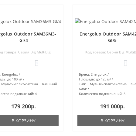
rgolux Outdoor SAM36M3-
Energolux Outdoor SAM4
GI/4
GI/5
од товара: Серия Big MultiBig
Код товара: Серия Big MultiB
0
0
:
Energolux
Бренд:
Energolux
адь:
до 100 м²
Площадь:
до 125 м²
Мульти-сплит-система внешний
Тип:
Мульти-сплит-система вн
блок
ество подключений:
4
Количество подключений:
5
179 200р.
191 000р.
В КОРЗИНУ
В КОРЗИНУ