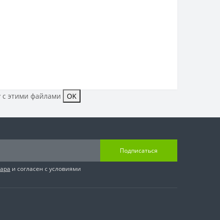
у с этими файлами
OK
Подписаться
вара
и согласен с условиями