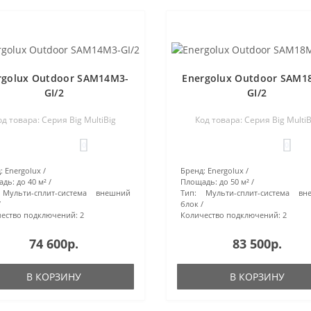
rgolux Outdoor SAM14M3-
Energolux Outdoor SAM1
GI/2
GI/2
од товара: Серия Big MultiBig
Код товара: Серия Big MultiB
0
0
:
Energolux
Бренд:
Energolux
адь:
до 40 м²
Площадь:
до 50 м²
Мульти-сплит-система внешний
Тип:
Мульти-сплит-система вн
блок
ество подключений:
2
Количество подключений:
2
74 600р.
83 500р.
В КОРЗИНУ
В КОРЗИНУ