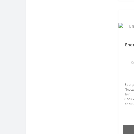
Ene
К
Бренд
Площ
Тип:
блок
Колич