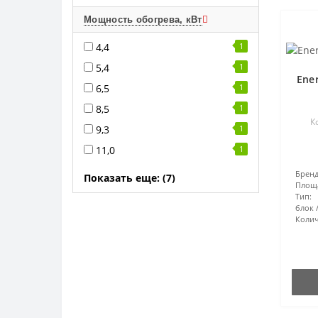
Мощность обогрева, кВт
4,4
1
5,4
1
Ene
6,5
1
8,5
1
К
9,3
1
11,0
1
Бренд
Показать еще: (7)
Площ
Тип:
блок
Колич