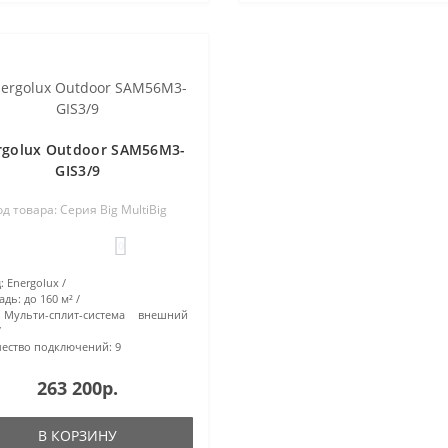
rgolux Outdoor SAM56M3-
GIS3/9
од товара: Серия Big MultiBig
0
:
Energolux
адь:
до 160 м²
Мульти-сплит-система внешний
ество подключений:
9
263 200р.
В КОРЗИНУ