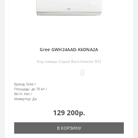
Gree GWH24AAD-K6DNA2A
Код товара: Серия Bora Inverter R32
0
Бренд:
Gree
Площадь:
до 70 м²
Wi-Fi:
Нет
Инвертор:
Да
129 200р.
В КОРЗИНУ