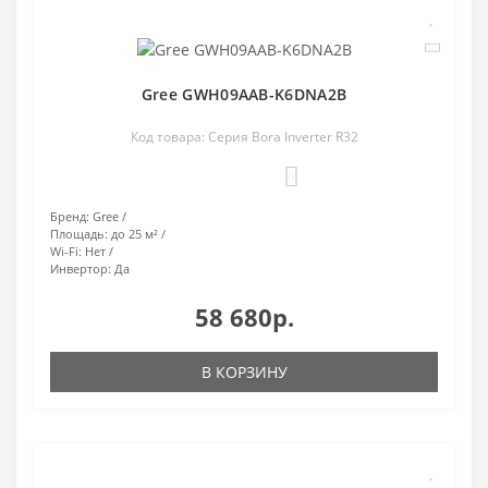
Gree GWH09AAB-K6DNA2B
Код товара: Серия Bora Inverter R32
0
Бренд:
Gree
Площадь:
до 25 м²
Wi-Fi:
Нет
Инвертор:
Да
58 680р.
В КОРЗИНУ