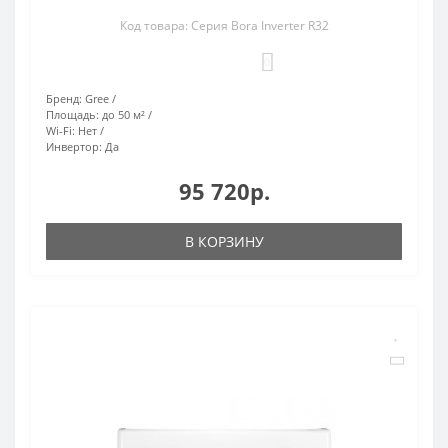
Код товара: Серия Bora Inverter R32
0
Бренд:
Gree
Площадь:
до 50 м²
Wi-Fi:
Нет
Инвертор:
Да
95 720р.
В КОРЗИНУ