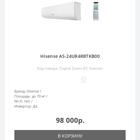
Hisense AS-24UR4RBTKB00
Код товара: Серия Zoom DC Inverter
0
Бренд:
Hisense
Площадь:
до 70 м²
Wi-Fi:
Нет
Инвертор:
Да
98 000р.
В КОРЗИНУ