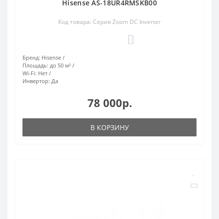
Hisense AS-18UR4RMSKB00
Код товара: Серия Zoom DC Inverter
0
Бренд:
Hisense
Площадь:
до 50 м²
Wi-Fi:
Нет
Инвертор:
Да
78 000р.
В КОРЗИНУ