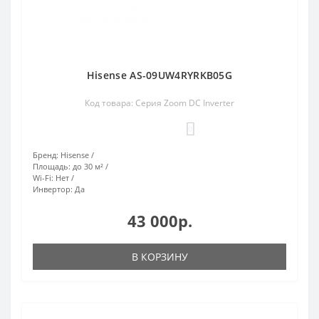
Hisense AS-09UW4RYRKB05G
Код товара: Серия Zoom DC Inverter
0
Бренд:
Hisense
Площадь:
до 30 м²
Wi-Fi:
Нет
Инвертор:
Да
43 000р.
В КОРЗИНУ