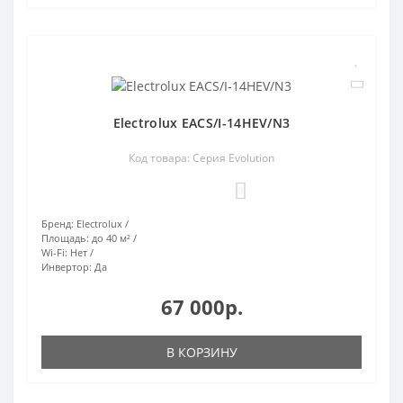
Electrolux EACS/I-14HEV/N3
Код товара: Серия Evolution
0
Бренд:
Electrolux
Площадь:
до 40 м²
Wi-Fi:
Нет
Инвертор:
Да
67 000р.
В КОРЗИНУ