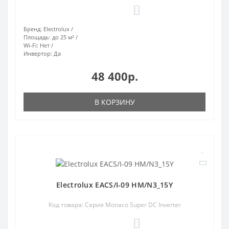
0
Бренд:
Electrolux
Площадь:
до 25 м²
Wi-Fi:
Нет
Инвертор:
Да
48 400р.
В КОРЗИНУ
Electrolux EACS/I-09 HM/N3_15Y
Код товара: Серия Monaco Super DC Inverter
0