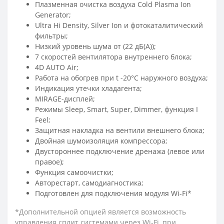
Плазменная очистка воздуха Cold Plasma Ion
Generator;
Ultra Hi Density, Silver Ion и фотокаталитический
фильтры;
Низкий уровень шума от (22 дБ(А));
7 скоростей вентилятора внутреннего блока;
4D AUTO Air;
Работа на обогрев при t -20°С наружного воздуха;
Индикация утечки хладагента;
MIRAGE-дисплей;
Режимы Sleep, Smart, Super, Dimmer, функция I
Feel;
Защитная накладка на вентили внешнего блока;
Двойная шумоизоляция компрессора;
Двустороннее подключение дренажа (левое или
правое);
Функция самоочистки;
Авторестарт, самодиагностика;
Подготовлен для подключения модуля Wi-Fi*
*Дополнительной опцией является возможность
управления сплит системами через Wi-Fi, при