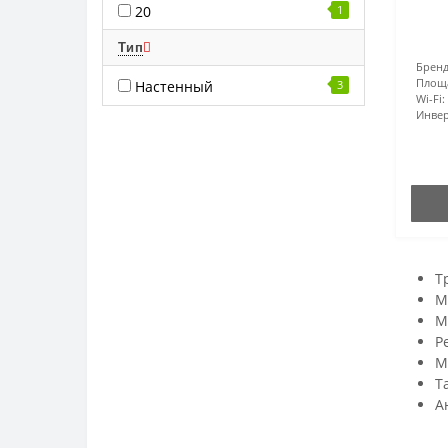
20
1
Тип
Бренд
Площ
Настенный
3
Wi-Fi:
Инвер
Т
М
М
Р
М
Т
А