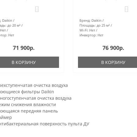
0
0
:
Daikin
Бренд:
Daikin
адь:
до 20 м²
Площадь:
до 25 м²
Нет
Wi-Fi:
Нет
тор:
Нет
Инвертор:
Нет
71 900р.
76 900р.
В КОРЗИНУ
В КОРЗИНУ
рехступенчатая очистка воздуха
оющиеся фильтры Daikin
ногоступенчатая очистка воздуха
ежим снижения влажности
оющаяся передняя панель
аймер
нтибактериальная поверхность пульта ДУ