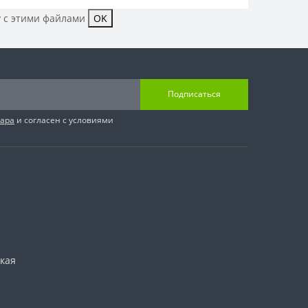
у с этими файлами
OK
Подписаться
вара
и согласен с условиями
ская