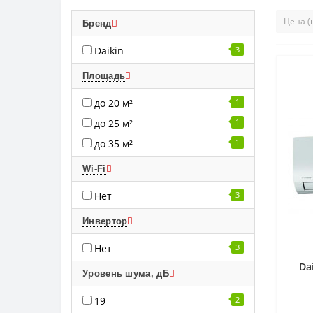
Бренд
Daikin
3
Площадь
до 20 м²
1
до 25 м²
1
до 35 м²
1
Wi-Fi
Нет
3
Инвертор
Нет
3
Da
Уровень шума, дБ
19
2