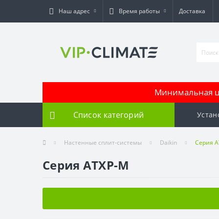
Наш адрес
Время работы
Доставка
Минимальная це
Список категорий
Устан
Настенные сплит-системы
Daikin
Серия A
Серия ATXP-M