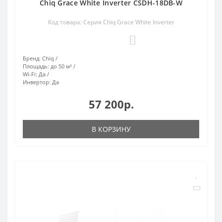
Chiq Grace White Inverter CSDH-18DB-W
Код товара: Серия Chiq Grace White Inverter
0
Бренд:
Chiq
Площадь:
до 50 м²
Wi-Fi:
Да
Инвертор:
Да
57 200р.
В КОРЗИНУ