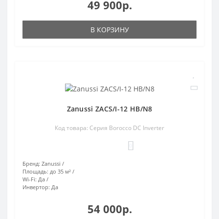
49 900р.
В КОРЗИНУ
Zanussi ZACS/I-12 HB/N8
Код товара: Серия Borocco DC Inverter
0
Бренд:
Zanussi
Площадь:
до 35 м²
Wi-Fi:
Да
Инвертор:
Да
54 000р.