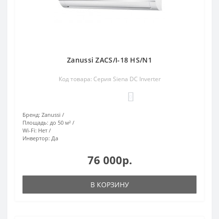
Zanussi ZACS/I-18 HS/N1
Код товара: Серия Siena DC Inverter
0
Бренд:
Zanussi
Площадь:
до 50 м²
Wi-Fi:
Нет
Инвертор:
Да
76 000р.
В КОРЗИНУ