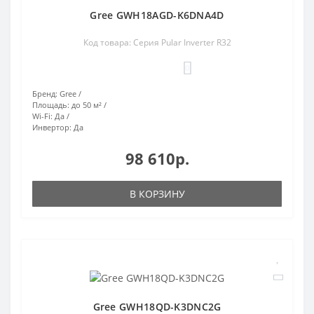
Gree GWH18AGD-K6DNA4D
Код товара: Серия Pular Inverter R32
0
Бренд:
Gree
Площадь:
до 50 м²
Wi-Fi:
Да
Инвертор:
Да
98 610р.
В КОРЗИНУ
Gree GWH18QD-K3DNC2G