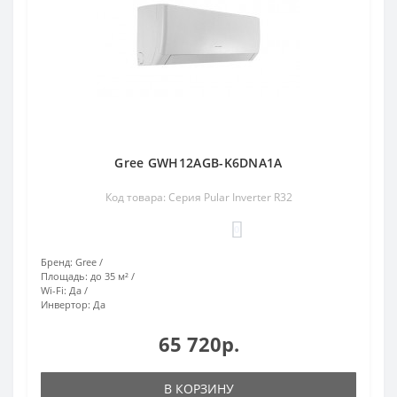
Gree GWH12AGB-K6DNA1A
Код товара: Серия Pular Inverter R32
0
Бренд:
Gree
Площадь:
до 35 м²
Wi-Fi:
Да
Инвертор:
Да
65 720р.
В КОРЗИНУ