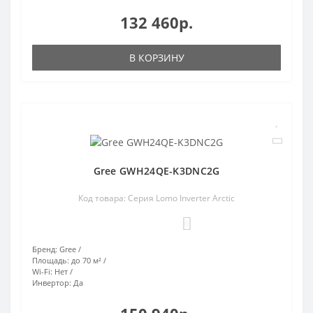
132 460р.
В КОРЗИНУ
Gree GWH24QE-K3DNC2G
Код товара: Серия Lomo Inverter Arctic
0
Бренд:
Gree
Площадь:
до 70 м²
Wi-Fi:
Нет
Инвертор:
Да