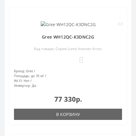
Gree WH12QC-K3DNC2G
Код товара: Серия Lomo Inverter Arctic
0
Бренд:
Gree
Площадь:
до 35 м²
Wi-Fi:
Нет
Инвертор:
Да
77 330р.
В КОРЗИНУ