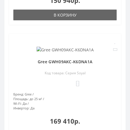
150 940р.
В КОРЗИНУ
Gree GWH09AKC-K6DNA1A
Код товара: Серия Soyal
0
Бренд:
Gree
Площадь:
до 25 м²
Wi-Fi:
Да
Инвертор:
Да
169 410р.