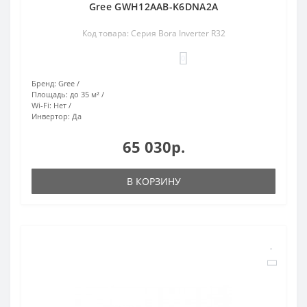
Gree GWH12AAB-K6DNA2A
Код товара: Серия Bora Inverter R32
0
Бренд:
Gree
Площадь:
до 35 м²
Wi-Fi:
Нет
Инвертор:
Да
65 030р.
В КОРЗИНУ