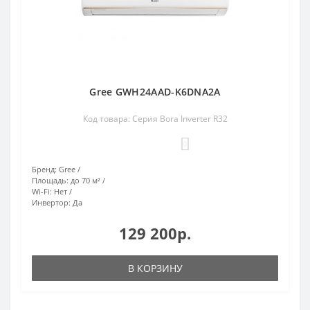
Gree GWH24AAD-K6DNA2A
Код товара: Серия Bora Inverter R32
0
Бренд:
Gree
Площадь:
до 70 м²
Wi-Fi:
Нет
Инвертор:
Да
129 200р.
В КОРЗИНУ