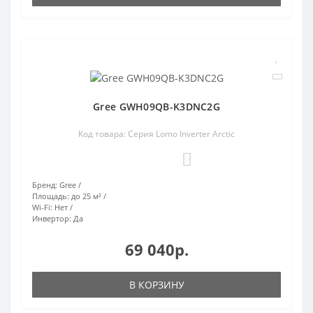
Gree GWH09QB-K3DNC2G
Код товара: Серия Lomo Inverter Arctic
0
Бренд:
Gree
Площадь:
до 25 м²
Wi-Fi:
Нет
Инвертор:
Да
69 040р.
В КОРЗИНУ