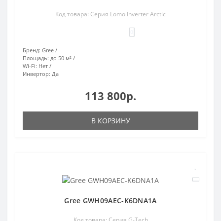
Код товара: Серия Lomo Inverter Arctic
0
Бренд:
Gree
Площадь:
до 50 м²
Wi-Fi:
Нет
Инвертор:
Да
113 800р.
В КОРЗИНУ
Gree GWH09AEC-K6DNA1A
Код товара: Серия G-Tech