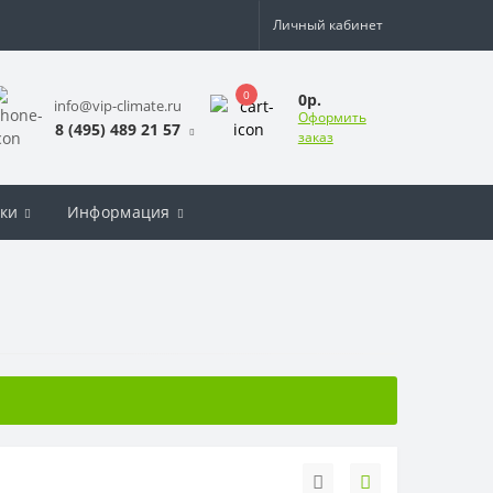
Личный кабинет
0
0р.
info@vip-climate.ru
Оформить
8 (495) 489 21 57
заказ
ки
Информация