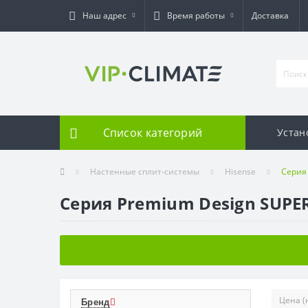
Наш адрес
Время работы
Доставка
Список категорий
Устан
Настенные сплит-системы
Hisense
Серия 
Серия Premium Design SUPER
Бренд