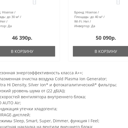
0
0
:
Hisense
Бренд:
Hisense
адь:
до 30 м²
Площадь:
до 40 м²
Нет
Wi-Fi:
Нет
тор:
Да
Инвертор:
Да
46 390р.
50 090р.
В КОРЗИНУ
В КОРЗИНУ
езонная энергоэффективность класса А++;
лазменная очистка воздуха Cold Plasma Ion Generator;
ltra Hi Density, Silver Ion* и фотокаталитический* фильтры;
изкий уровень шума от (22 дБ(А));
 скоростей вентилятора внутреннего блока;
D AUTO Air;
ндикация утечки хладогента;
IRAGE-дисплей;
ежимы Sleep, Smart, Super, Dimmer, функция I Feel;
ащитная накладка на вентили внешнего блока;