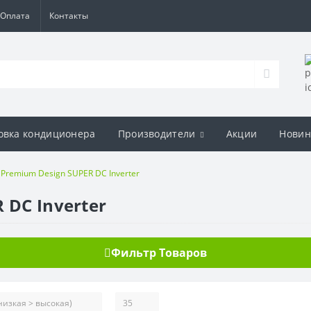
Оплата
Контакты
овка кондиционера
Производители
Акции
Новин
Premium Design SUPER DC Inverter
 DC Inverter
Фильтр Товаров