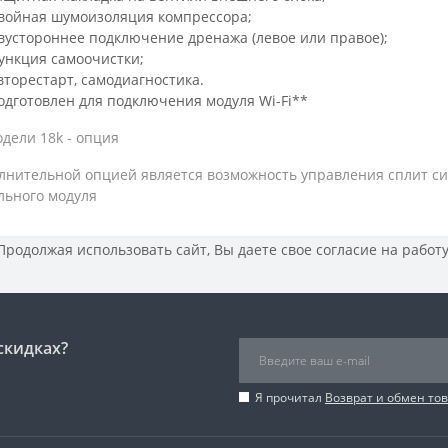
войная шумоизоляция компрессора;
вустороннее подключение дренажа (левое или правое);
ункция самоочистки;
вторестарт, самодиагностика.
одготовлен для подключения модуля Wi-Fi**
дели 18k - опция
лнительной опцией является возможность управления сплит си
льного модуля
 Продолжая использовать сайт, Вы даете свое
согласие на работ
скидках?
Я прочитал
Возврат и обмен то