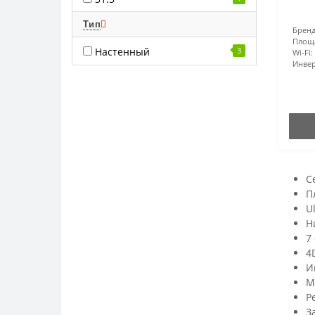
Тип
Бренд
Площ
Настенный
3
Wi-Fi:
Инвер
С
П
U
Н
7
4
И
M
Р
З