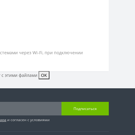
стемами через Wi-Fi, при подключении
у с этими файлами
OK
Подписаться
вара
и согласен с условиями