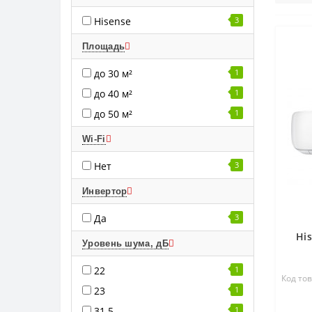
Hisense
3
Площадь
до 30 м²
1
до 40 м²
1
до 50 м²
1
Wi-Fi
Нет
3
Инвертор
Да
3
Hi
Уровень шума, дБ
22
1
Код то
23
1
31.5
1