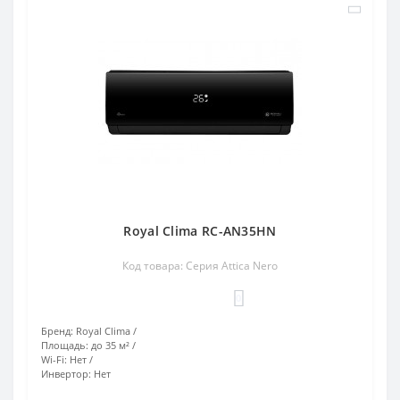
Royal Clima RC-AN35HN
Код товара: Серия Attica Nero
0
Бренд:
Royal Clima
Площадь:
до 35 м²
Wi-Fi:
Нет
Инвертор:
Нет