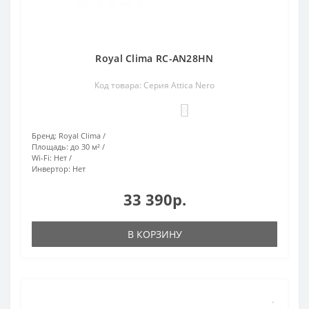
Royal Clima RC-AN28HN
Код товара: Серия Attica Nero
0
Бренд:
Royal Clima
Площадь:
до 30 м²
Wi-Fi:
Нет
Инвертор:
Нет
33 390р.
В КОРЗИНУ