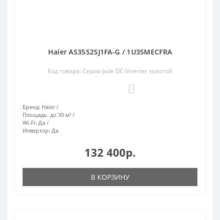
Haier AS35S2SJ1FA-G / 1U35MECFRA
Код товара: Серия Jade DC-Inverter золотой
0
Бренд:
Haier
Площадь:
до 30 м²
Wi-Fi:
Да
Инвертор:
Да
132 400р.
В КОРЗИНУ