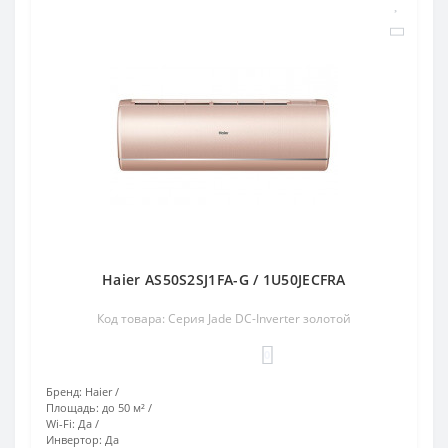
Haier AS50S2SJ1FA-G / 1U50JECFRA
Код товара: Серия Jade DC-Inverter золотой
0
Бренд:
Haier
Площадь:
до 50 м²
Wi-Fi:
Да
Инвертор:
Да