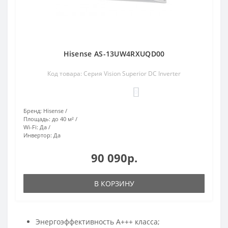
Hisense AS-13UW4RXUQD00
Код товара: Серия Vision Superior DC Inverter
0
Бренд:
Hisense
Площадь:
до 40 м²
Wi-Fi:
Да
Инвертор:
Да
90 090р.
В КОРЗИНУ
Энергоэффективность А+++ класса;