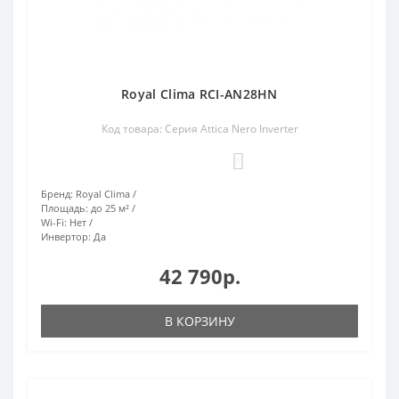
Royal Clima RCI-AN28HN
Код товара: Серия Attica Nero Inverter
0
Бренд:
Royal Clima
Площадь:
до 25 м²
Wi-Fi:
Нет
Инвертор:
Да
42 790р.
В КОРЗИНУ