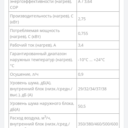
энергоэффективности (нагрев),
А / 3,64
COP
Производительность (нагрев), С
2,75
(кВт)
Потребляемая мощность
0,755
(нагрев), С (кВт)
Рабочий ток (нагрев), А
3,4
Гарантированный диапазон
наружных температур (нагрев),
-10°C … +24°C
°С
Осушение, л/ч
0,9
Уровень шума, дБ(A),
внутренний блок (низк./средн./
29/32/34/37/38
выс.), дБ (А)
Уровень шума наружного блока,
50,5
дБ(A)
3
Расход воздуха, м
/ч,
внутренний блок (низк./сред./
350/380/460/500/600