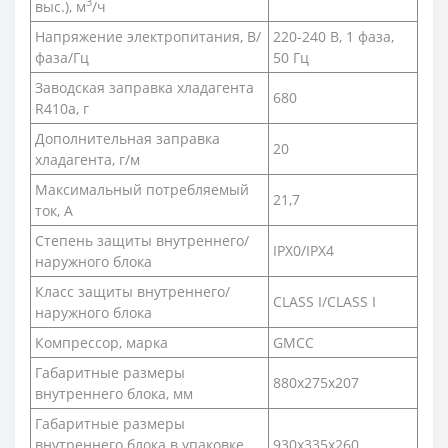
3
выс.), м
/ч
Напряжение электропитания, В/
220-240 В, 1 фаза,
фаза/Гц
50 Гц
Заводская заправка хладагента
680
R410a, г
Дополнительная заправка
20
хладагента, г/м
Максимальный потребляемый
21,7
ток, А
Степень защиты внутреннего/
IPX0/IPX4
наружного блока
Класс защиты внутреннего/
CLASS I/CLASS I
наружного блока
Компрессор, марка
GMCC
Габаритные размеры
880x275x207
внутреннего блока, мм
Габаритные размеры
внутреннего блока в упаковке,
930x335x260